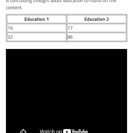
A concluding thought about education to round off the
content.
Education 1
Education 2
19
77
32
86