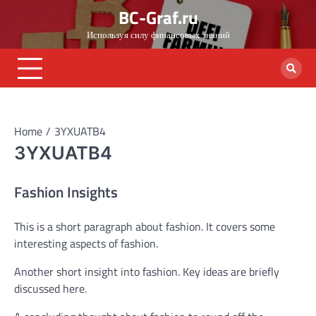
Skip
BC-Graf.ru
to
Используя силу финансовых знаний
content
Home
3YXUATB4
3YXUATB4
Fashion Insights
This is a short paragraph about fashion. It covers some
interesting aspects of fashion.
Another short insight into fashion. Key ideas are briefly
discussed here.