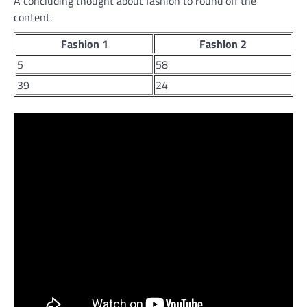
A concluding thought about fashion to round off the
content.
Fashion 1
Fashion 2
5
58
39
24