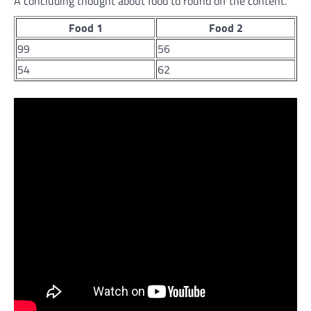
A concluding thought about food to round off the content.
Food 1
Food 2
99
56
54
62