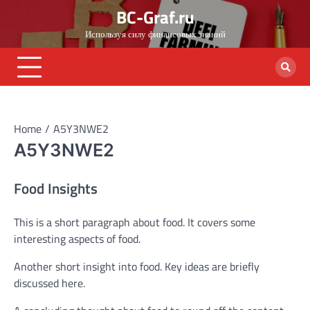
Skip
BC-Graf.ru
to
Используя силу финансовых знаний
content
Home
A5Y3NWE2
A5Y3NWE2
Food Insights
This is a short paragraph about food. It covers some
interesting aspects of food.
Another short insight into food. Key ideas are briefly
discussed here.