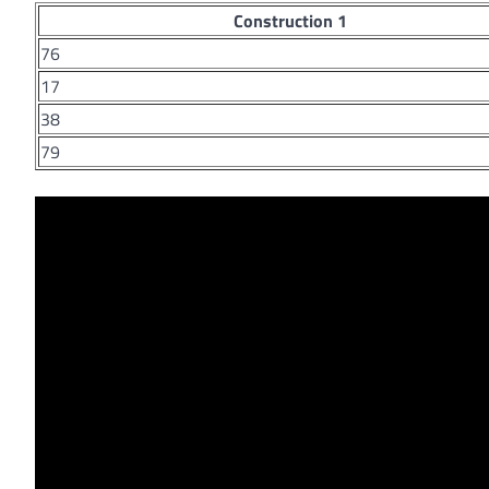
Construction 1
76
17
38
79