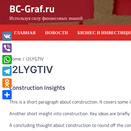
Skip
BC-Graf.ru
to
content
Используя силу финансовых знаний
ГЛАВНАЯ
НОВОСТИ
БИЗНЕС И ИНВЕСТИЦ
VK
Viber
Home
I2LYGTIV
I2LYGTIV
WhatsApp
Telegram
Construction Insights
Odnoklassniki
This is a short paragraph about construction. It covers some i
Отправить
Another short insight into construction. Key ideas are briefly
A concluding thought about construction to round off the con