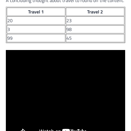
A concluding thought about travel to round off the content.
Travel 1
Travel 2
20
23
3
98
99
45