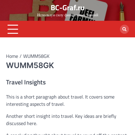
Skip
BC-Graf.ru
to
Используя силу финансовых знаний
content
Home
WUMM58GK
WUMM58GK
Travel Insights
This is a short paragraph about travel. It covers some
interesting aspects of travel.
Another short insight into travel. Key ideas are briefly
discussed here.