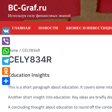
Skip
BC-Graf.ru
to
content
Используя силу финансовых знаний
ГЛАВНАЯ
НОВОСТИ
БИЗНЕС И ИНВЕСТИЦ
VK
Viber
Home
CELY834R
CELY834R
WhatsApp
Telegram
Education Insights
Odnoklassniki
This is a short paragraph about education. It covers some int
Отправить
Another short insight into education. Key ideas are briefly di
A concluding thought about education to round off the conte