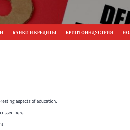
ИИ
БАНКИ И КРЕДИТЫ
КРИПТОИНДУСТРИЯ
НО
eresting aspects of education.
scussed here.
nt.