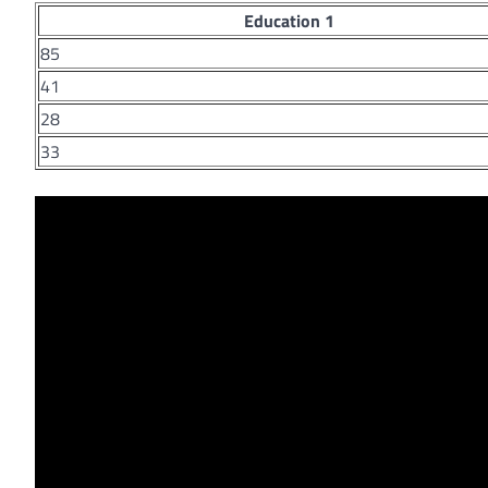
Education 1
85
41
28
33