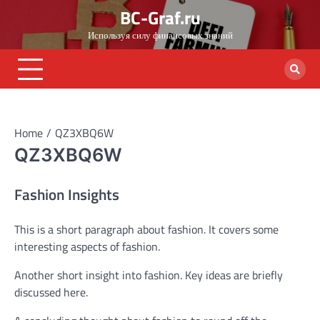
Skip
BC-Graf.ru
to
Используя силу финансовых знаний
content
Home
QZ3XBQ6W
QZ3XBQ6W
Fashion Insights
This is a short paragraph about fashion. It covers some
interesting aspects of fashion.
Another short insight into fashion. Key ideas are briefly
discussed here.