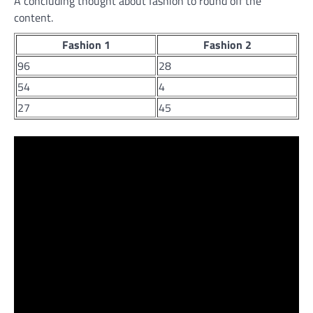
A concluding thought about fashion to round off the
content.
Fashion 1
Fashion 2
96
28
54
4
27
45