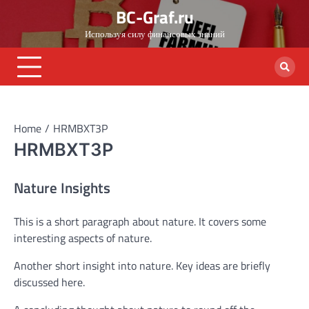
Skip
BC-Graf.ru
to
Используя силу финансовых знаний
content
Home
HRMBXT3P
HRMBXT3P
Nature Insights
This is a short paragraph about nature. It covers some
interesting aspects of nature.
Another short insight into nature. Key ideas are briefly
discussed here.