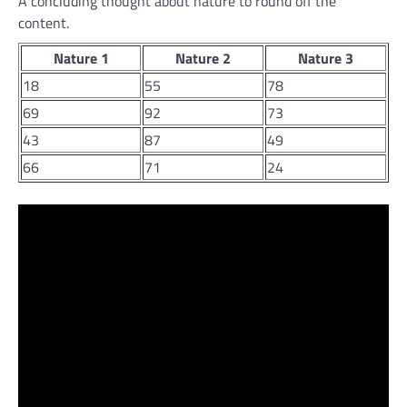
A concluding thought about nature to round off the
content.
Nature 1
Nature 2
Nature 3
18
55
78
69
92
73
43
87
49
66
71
24