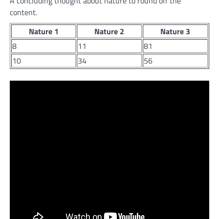
A concluding thought about nature to round off the
content.
Nature 1
Nature 2
Nature 3
8
11
81
10
34
56