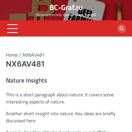
Skip
BC-Graf.ru
to
Используя силу финансовых знаний
content
Home
NX6AV481
NX6AV481
Nature Insights
This is a short paragraph about nature. It covers some
interesting aspects of nature.
Another short insight into nature. Key ideas are briefly
discussed here.