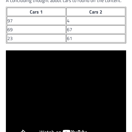
A concluding thought about cars to round off the content.
Cars 1
Cars 2
97
4
69
67
23
61