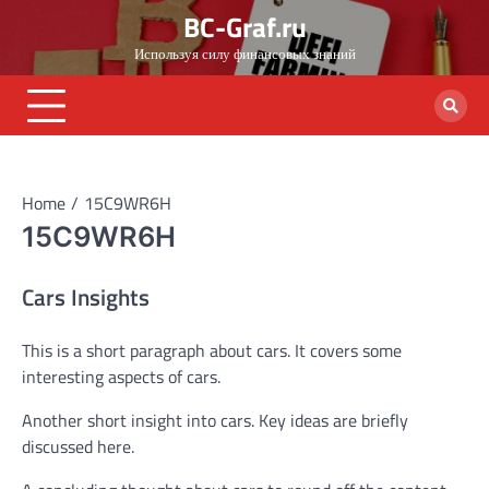
Skip
BC-Graf.ru
to
Используя силу финансовых знаний
content
Home
15C9WR6H
15C9WR6H
Cars Insights
This is a short paragraph about cars. It covers some
interesting aspects of cars.
Another short insight into cars. Key ideas are briefly
discussed here.