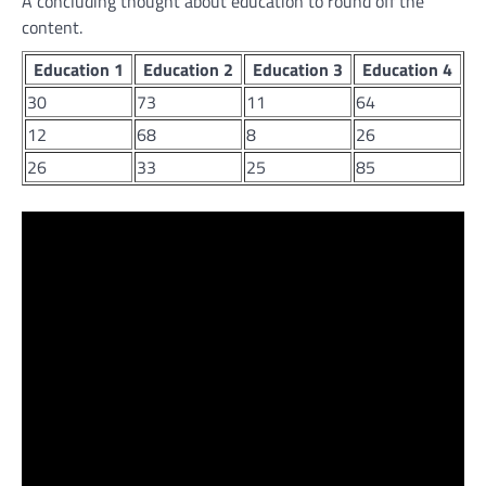
A concluding thought about education to round off the
content.
Education 1
Education 2
Education 3
Education 4
30
73
11
64
12
68
8
26
26
33
25
85