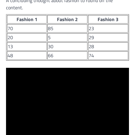
A concluding thought about fashion to round off the
content.
Fashion 1
Fashion 2
Fashion 3
70
85
23
20
5
29
13
30
28
48
66
74