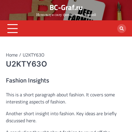
Skip
BC-Graf.ru
to
Используя силу финансовых знаний
content
Home
U2KTY63O
U2KTY63O
Fashion Insights
This is a short paragraph about fashion. It covers some
interesting aspects of fashion.
Another short insight into fashion. Key ideas are briefly
discussed here.