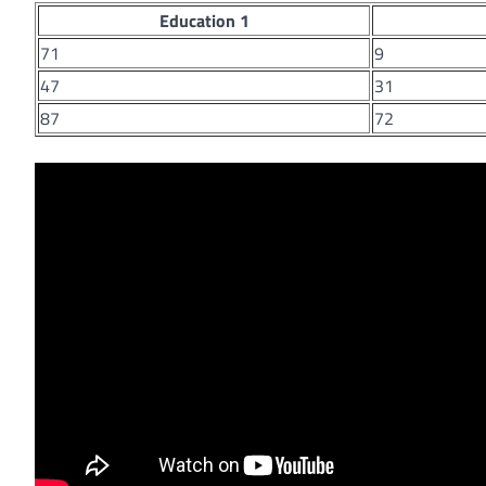
Education 1
71
9
47
31
87
72