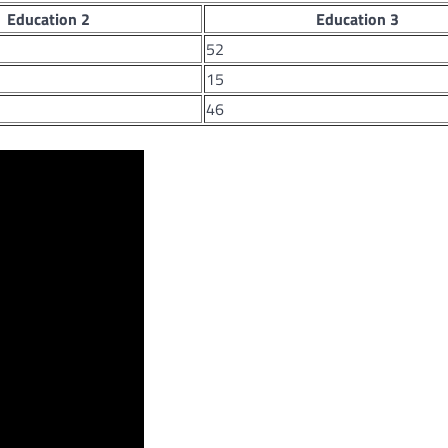
Education 2
Education 3
52
15
46