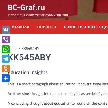
Skip
BC-Graf.ru
to
content
Используя силу финансовых знаний
ГЛАВНАЯ
НОВОСТИ
БИЗНЕС И ИНВЕСТИЦ
VK
Viber
Home
KK545ABY
KK545ABY
WhatsApp
Telegram
Education Insights
Odnoklassniki
This is a short paragraph about education. It covers some int
Отправить
Another short insight into education. Key ideas are briefly di
A concluding thought about education to round off the conte