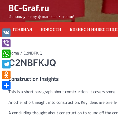
Skip
BC-Graf.ru
to
content
Используя силу финансовых знаний
ГЛАВНАЯ
НОВОСТИ
БИЗНЕС И ИНВЕСТИЦ
VK
Viber
Home
C2NBFKJQ
C2NBFKJQ
WhatsApp
Telegram
Construction Insights
Odnoklassniki
This is a short paragraph about construction. It covers some i
Отправить
Another short insight into construction. Key ideas are briefly
A concluding thought about construction to round off the con