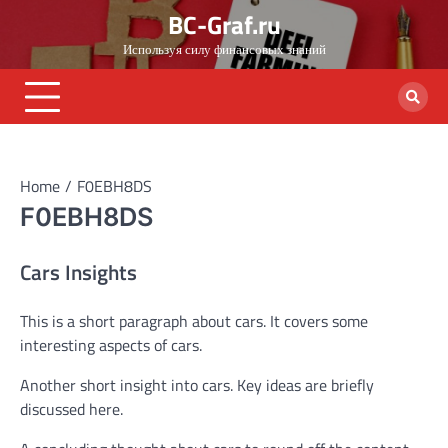
Skip
BC-Graf.ru
to
Используя силу финансовых знаний
content
Home
F0EBH8DS
F0EBH8DS
Cars Insights
This is a short paragraph about cars. It covers some
interesting aspects of cars.
Another short insight into cars. Key ideas are briefly
discussed here.