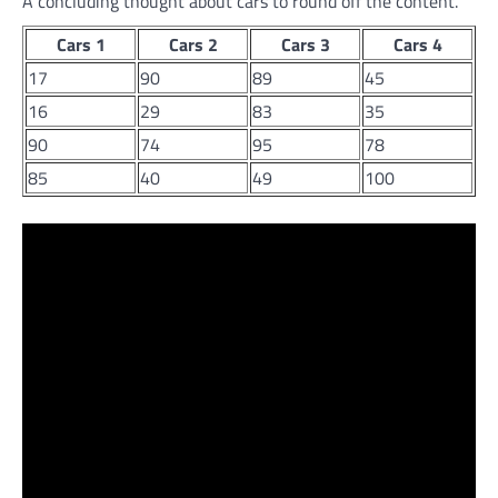
A concluding thought about cars to round off the content.
Cars 1
Cars 2
Cars 3
Cars 4
17
90
89
45
16
29
83
35
90
74
95
78
85
40
49
100