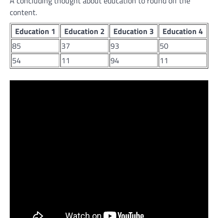
A concluding thought about education to round off the
content.
Education 1
Education 2
Education 3
Education 4
85
37
93
50
54
11
94
11