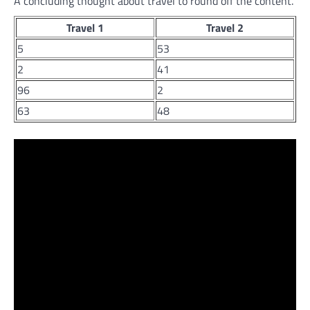
A concluding thought about travel to round off the content.
Travel 1
Travel 2
5
53
2
41
96
2
63
48