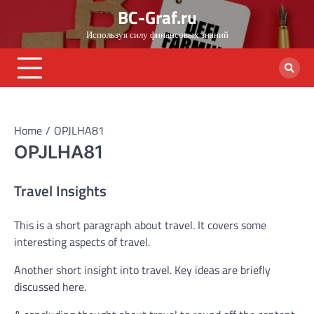
Skip
BC-Graf.ru
to
Используя силу финансовых знаний
content
Home
OPJLHA81
OPJLHA81
Travel Insights
This is a short paragraph about travel. It covers some
interesting aspects of travel.
Another short insight into travel. Key ideas are briefly
discussed here.