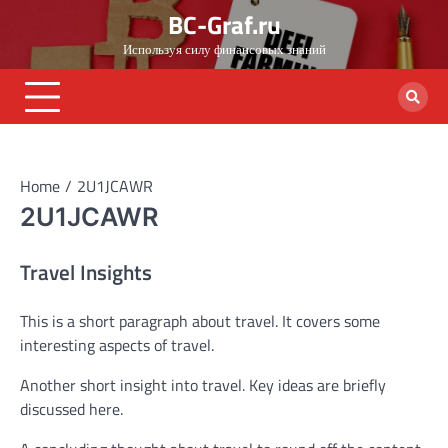
Skip
BC-Graf.ru
to
Используя силу финансовых знаний
content
Home
2U1JCAWR
2U1JCAWR
Travel Insights
This is a short paragraph about travel. It covers some
interesting aspects of travel.
Another short insight into travel. Key ideas are briefly
discussed here.