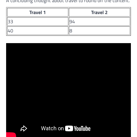
A concluding thought about travel to round off the content.
Travel 1
Travel 2
33
94
40
8