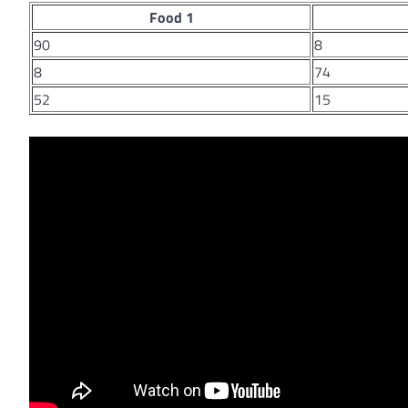
Food 1
90
8
8
74
52
15