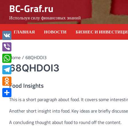
Skip
BC-Graf.ru
to
content
Используя силу финансовых знаний
ГЛАВНАЯ
НОВОСТИ
БИЗНЕС И ИНВЕСТИЦ
VK
Viber
Home
68QHDOI3
68QHDOI3
WhatsApp
Telegram
Food Insights
Odnoklassniki
This is a short paragraph about food. It covers some interesti
Отправить
Another short insight into food. Key ideas are briefly discusse
A concluding thought about food to round off the content.