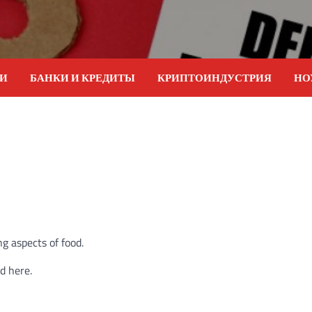
ИИ
БАНКИ И КРЕДИТЫ
КРИПТОИНДУСТРИЯ
НО
ng aspects of food.
d here.