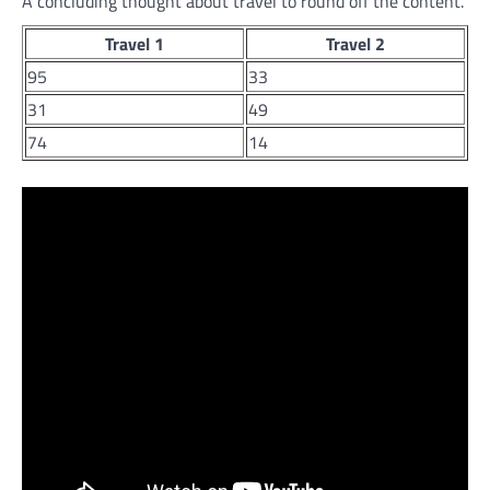
A concluding thought about travel to round off the content.
Travel 1
Travel 2
95
33
31
49
74
14