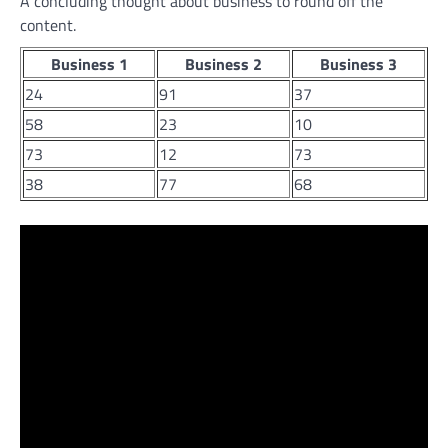
A concluding thought about business to round off the
content.
Business 1
Business 2
Business 3
24
91
37
58
23
10
73
12
73
38
77
68