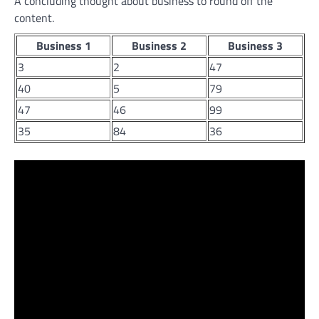
A concluding thought about business to round off the
content.
Business 1
Business 2
Business 3
3
2
47
40
5
79
47
46
99
35
84
36