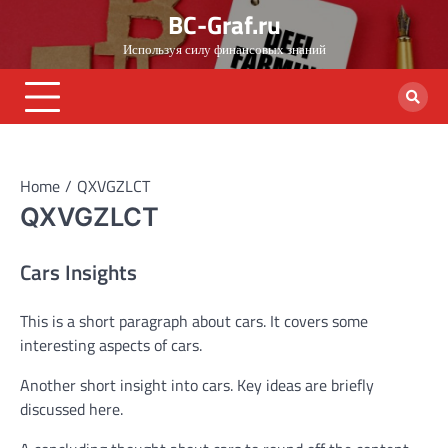
Skip
BC-Graf.ru
to
Используя силу финансовых знаний
content
Home
QXVGZLCT
QXVGZLCT
Cars Insights
This is a short paragraph about cars. It covers some
interesting aspects of cars.
Another short insight into cars. Key ideas are briefly
discussed here.