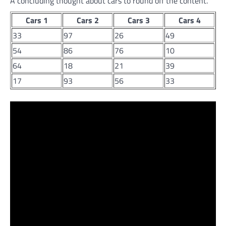
A concluding thought about cars to round off the content.
Cars 1
Cars 2
Cars 3
Cars 4
33
97
26
49
54
86
76
10
64
18
21
39
17
93
56
33