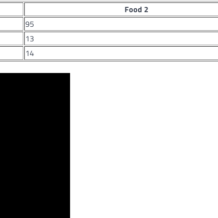
Food 2
95
13
14