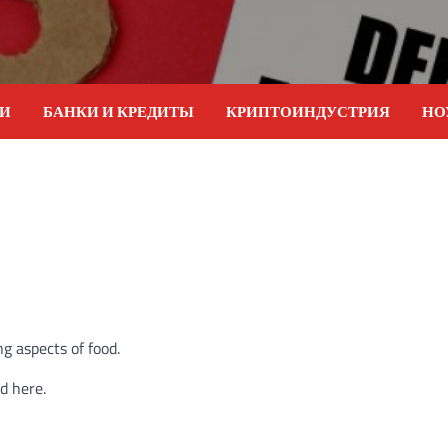
ИИ
БАНКИ И КРЕДИТЫ
КРИПТОИНДУСТРИЯ
НО
ng aspects of food.
d here.