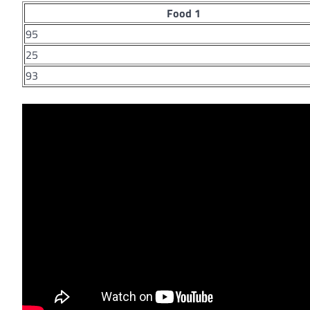
Food 1
95
25
93