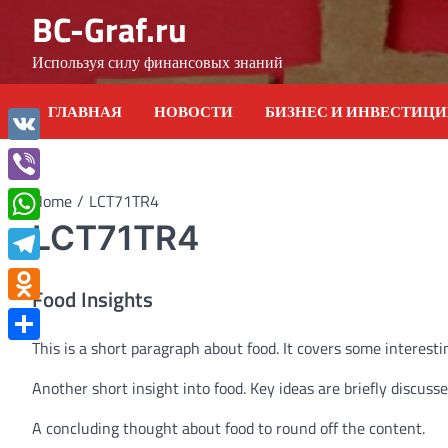
Skip
BC-Graf.ru
to
content
Используя силу финансовых знаний
ГЛАВНАЯ
НОВОСТИ
БИЗНЕС И ИНВЕСТИЦ
VK
Viber
Home
LCT71TR4
LCT71TR4
WhatsApp
Telegram
Food Insights
Odnoklassniki
This is a short paragraph about food. It covers some interesti
Отправить
Another short insight into food. Key ideas are briefly discusse
A concluding thought about food to round off the content.