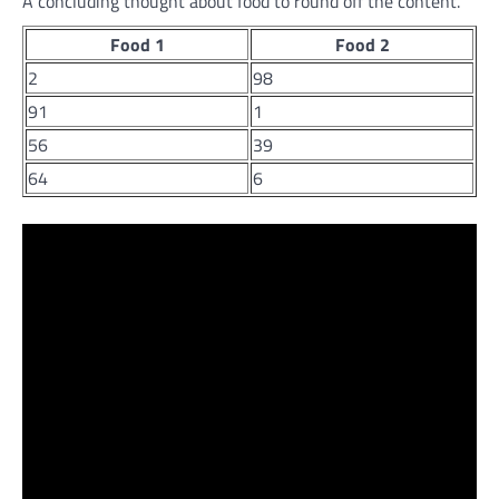
A concluding thought about food to round off the content.
Food 1
Food 2
2
98
91
1
56
39
64
6