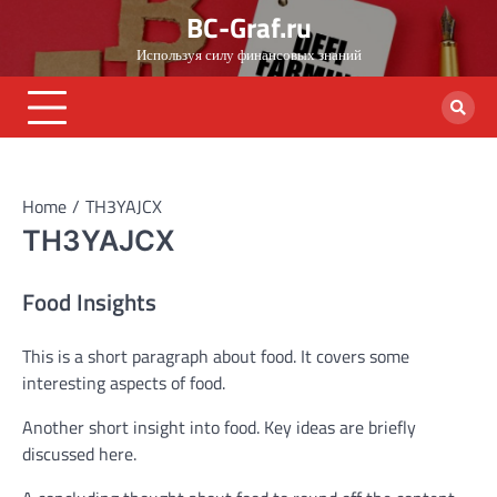
Skip
BC-Graf.ru
to
Используя силу финансовых знаний
content
Home
TH3YAJCX
TH3YAJCX
Food Insights
This is a short paragraph about food. It covers some
interesting aspects of food.
Another short insight into food. Key ideas are briefly
discussed here.