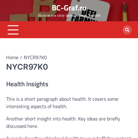
Skip
BC-Graf.ru
to
Используя силу финансовых знаний
content
Home
NYCR97K0
NYCR97K0
Health Insights
This is a short paragraph about health. It covers some
interesting aspects of health.
Another short insight into health. Key ideas are briefly
discussed here.