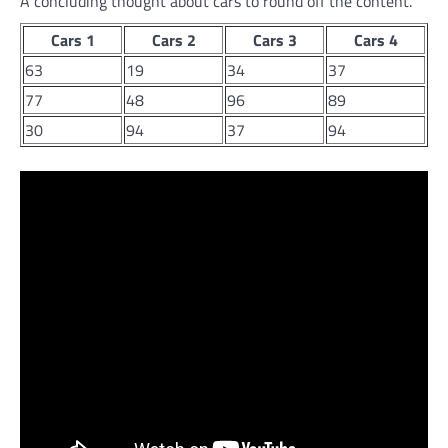
A concluding thought about cars to round off the content.
Cars 1
Cars 2
Cars 3
Cars 4
63
19
34
37
77
48
96
89
30
94
37
94