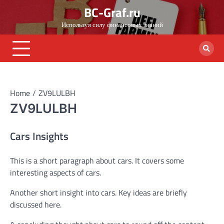
Skip
BC-Graf.ru
to
Используя силу финансовых знаний
content
Home
ZV9LULBH
ZV9LULBH
Cars Insights
This is a short paragraph about cars. It covers some
interesting aspects of cars.
Another short insight into cars. Key ideas are briefly
discussed here.