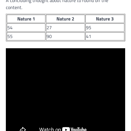
A concluding thought about nature to round off the
content.
Nature 1
Nature 2
Nature 3
54
27
95
55
90
41