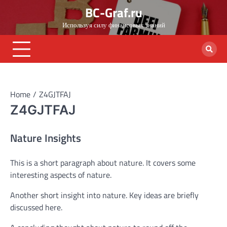
Skip
BC-Graf.ru
to
Используя силу финансовых знаний
content
Home
Z4GJTFAJ
Z4GJTFAJ
Nature Insights
This is a short paragraph about nature. It covers some
interesting aspects of nature.
Another short insight into nature. Key ideas are briefly
discussed here.