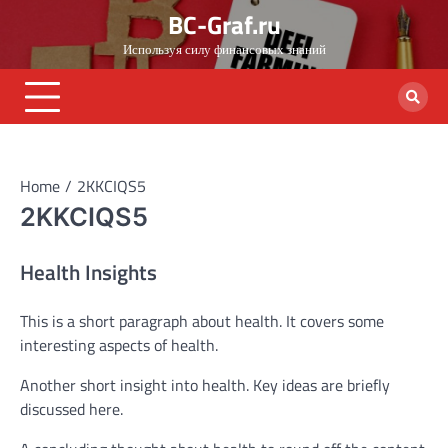
Skip
BC-Graf.ru
to
Используя силу финансовых знаний
content
Home
2KKCIQS5
2KKCIQS5
Health Insights
This is a short paragraph about health. It covers some
interesting aspects of health.
Another short insight into health. Key ideas are briefly
discussed here.