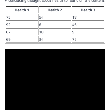
A concluding thought about health to round off the content.
Health 1
Health 2
Health 3
75
54
18
92
6
46
67
18
9
69
34
72