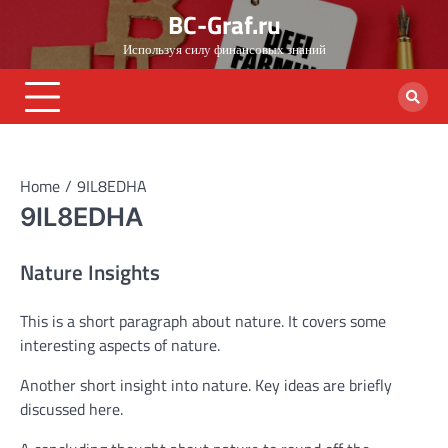
Skip
BC-Graf.ru
to
Используя силу финансовых знаний
content
Home
9IL8EDHA
9IL8EDHA
Nature Insights
This is a short paragraph about nature. It covers some
interesting aspects of nature.
Another short insight into nature. Key ideas are briefly
discussed here.