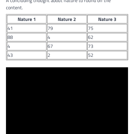
A concluding thought about nature to round off the
content.
Nature 1
Nature 2
Nature 3
41
79
75
88
4
62
4
67
73
43
2
52