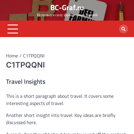
Skip
BC-Graf.ru
to
Используя силу финансовых знаний
content
Home
C1TPQQNI
C1TPQQNI
Travel Insights
This is a short paragraph about travel. It covers some
interesting aspects of travel.
Another short insight into travel. Key ideas are briefly
discussed here.