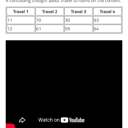
A concluding thought about travel to round off the content.
Travel 1
Travel 2
Travel 3
Travel 4
11
70
30
93
12
61
59
64