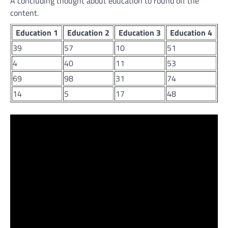
A concluding thought about education to round off the
content.
Education 1
Education 2
Education 3
Education 4
39
57
10
51
4
40
11
53
69
98
31
74
14
5
17
48