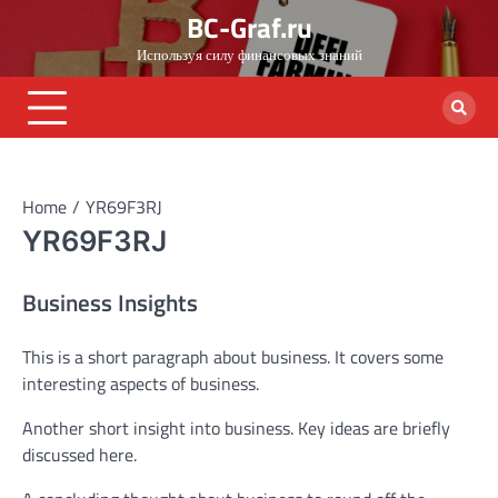
Skip
BC-Graf.ru
to
Используя силу финансовых знаний
content
Home
YR69F3RJ
YR69F3RJ
Business Insights
This is a short paragraph about business. It covers some
interesting aspects of business.
Another short insight into business. Key ideas are briefly
discussed here.