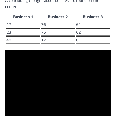
A concluding thought about business to round off the
content.
Business 1
Business 2
Business 3
47
76
64
23
75
62
40
12
8