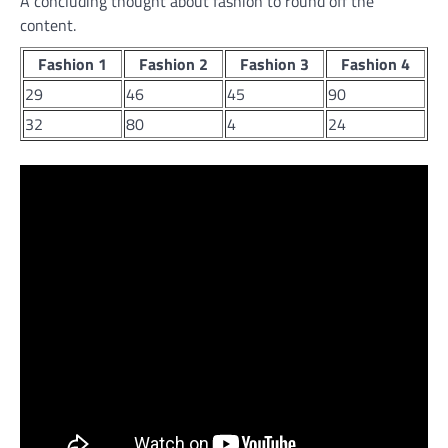
A concluding thought about fashion to round off the
content.
Fashion 1
Fashion 2
Fashion 3
Fashion 4
29
46
45
90
32
80
4
24