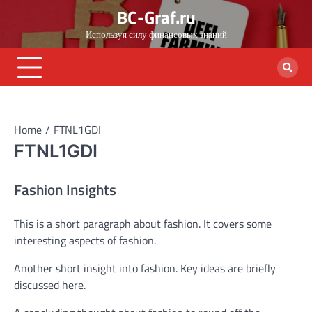
Skip
BC-Graf.ru
to
Используя силу финансовых знаний
content
Home
FTNL1GDI
FTNL1GDI
Fashion Insights
This is a short paragraph about fashion. It covers some
interesting aspects of fashion.
Another short insight into fashion. Key ideas are briefly
discussed here.