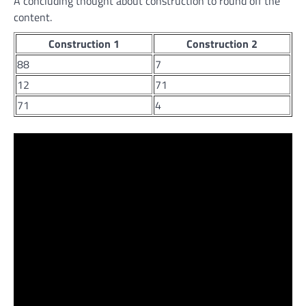
A concluding thought about construction to round off the
content.
Construction 1
Construction 2
88
7
12
71
71
4