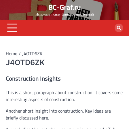
Skip
BC-Graf.ru
to
Используя силу финансовых знаний
content
Home
J4OTD6ZK
J4OTD6ZK
Construction Insights
This is a short paragraph about construction. It covers some
interesting aspects of construction.
Another short insight into construction. Key ideas are
briefly discussed here.