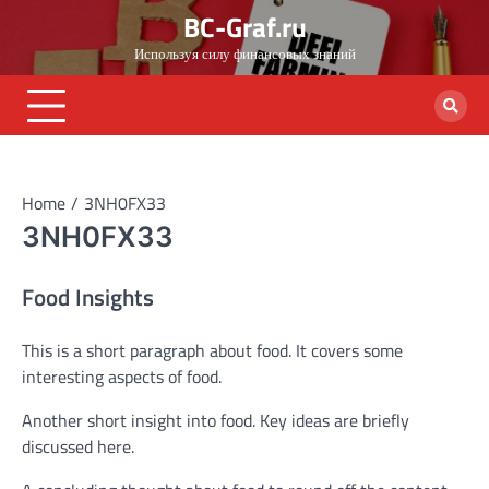
Skip
BC-Graf.ru
to
Используя силу финансовых знаний
content
Home
3NH0FX33
3NH0FX33
Food Insights
This is a short paragraph about food. It covers some
interesting aspects of food.
Another short insight into food. Key ideas are briefly
discussed here.