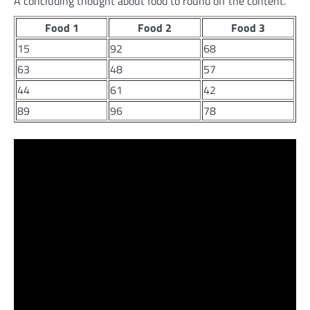
A concluding thought about food to round off the content.
Food 1
Food 2
Food 3
15
92
68
63
48
57
44
61
42
89
96
78