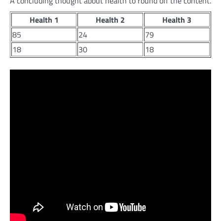
A concluding thought about health to round off the content.
Health 1
Health 2
Health 3
85
24
79
18
30
18