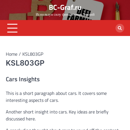
Skip
BC-Graf.ru
to
Используя силу финансовых знаний
content
Home
KSL803GP
KSL803GP
Cars Insights
This is a short paragraph about cars. It covers some
interesting aspects of cars.
Another short insight into cars. Key ideas are briefly
discussed here.