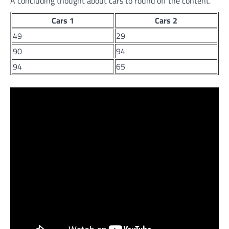
A concluding thought about cars to round off the content.
Cars 1
Cars 2
49
29
90
94
94
65