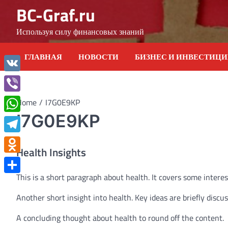
Skip
BC-Graf.ru
to
content
Используя силу финансовых знаний
ГЛАВНАЯ
НОВОСТИ
БИЗНЕС И ИНВЕСТИЦ
VK
Viber
Home
I7G0E9KP
I7G0E9KP
WhatsApp
Telegram
Health Insights
Odnoklassniki
This is a short paragraph about health. It covers some interes
Отправить
Another short insight into health. Key ideas are briefly discu
A concluding thought about health to round off the content.