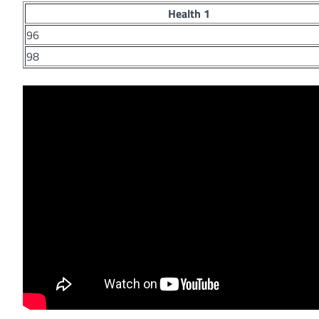
Health 1
96
98