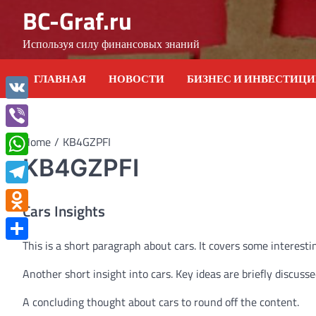
Skip
BC-Graf.ru
to
content
Используя силу финансовых знаний
ГЛАВНАЯ
НОВОСТИ
БИЗНЕС И ИНВЕСТИЦ
VK
Viber
Home
KB4GZPFI
KB4GZPFI
WhatsApp
Telegram
Cars Insights
Odnoklassniki
This is a short paragraph about cars. It covers some interestin
Отправить
Another short insight into cars. Key ideas are briefly discusse
A concluding thought about cars to round off the content.