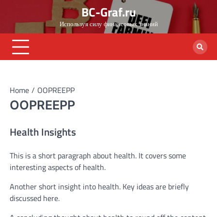
Skip
BC-Graf.ru
to
Используя силу финансовых знаний
content
Home
OOPREEPP
OOPREEPP
Health Insights
This is a short paragraph about health. It covers some
interesting aspects of health.
Another short insight into health. Key ideas are briefly
discussed here.