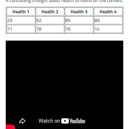
A concluding thought about health to round off the content.
Health 1
Health 2
Health 3
Health 4
29
92
85
89
71
78
76
14