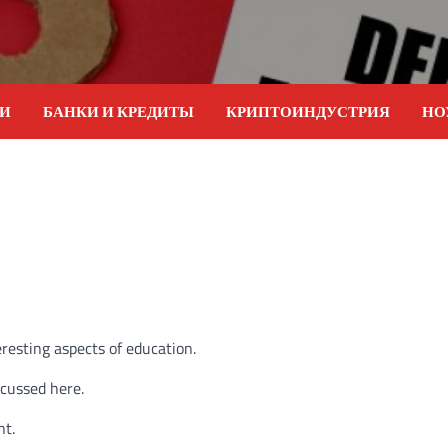
ИИ
БАНКИ И КРЕДИТЫ
КРИПТОИНДУСТРИЯ
НО
eresting aspects of education.
scussed here.
nt.