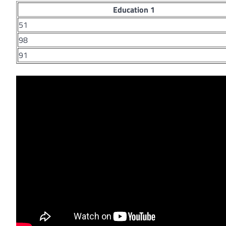
Education 1
51
98
91