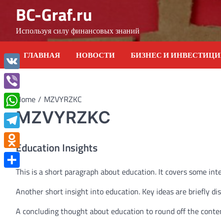
Skip
BC-Graf.ru
to
content
Используя силу финансовых знаний
ГЛАВНАЯ
НОВОСТИ
БИЗНЕС И ИНВЕСТИЦ
VK
Viber
Home
MZVYRZKC
MZVYRZKC
WhatsApp
Telegram
Education Insights
Odnoklassniki
This is a short paragraph about education. It covers some int
Отправить
Another short insight into education. Key ideas are briefly di
A concluding thought about education to round off the conte