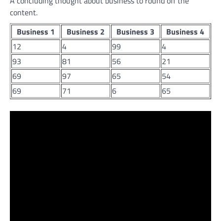
A concluding thought about business to round off the
content.
Business 1
Business 2
Business 3
Business 4
12
4
99
4
93
81
56
21
69
97
65
54
69
71
6
65