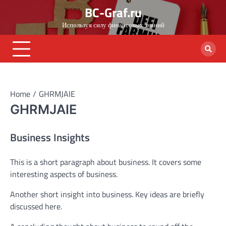
Skip
BC-Graf.ru
to
Используя силу финансовых знаний
content
Home
GHRMJAIE
GHRMJAIE
Business Insights
This is a short paragraph about business. It covers some
interesting aspects of business.
Another short insight into business. Key ideas are briefly
discussed here.