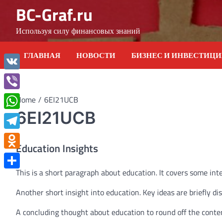
Skip
BC-Graf.ru
to
content
Используя силу финансовых знаний
ГЛАВНАЯ
НОВОСТИ
БИЗНЕС И ИНВЕСТИЦ
VK
Viber
Home
6EI21UCB
6EI21UCB
WhatsApp
Telegram
Education Insights
Odnoklassniki
This is a short paragraph about education. It covers some int
Отправить
Another short insight into education. Key ideas are briefly di
A concluding thought about education to round off the conte