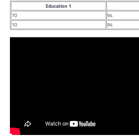
Education 1
70
94
10
94