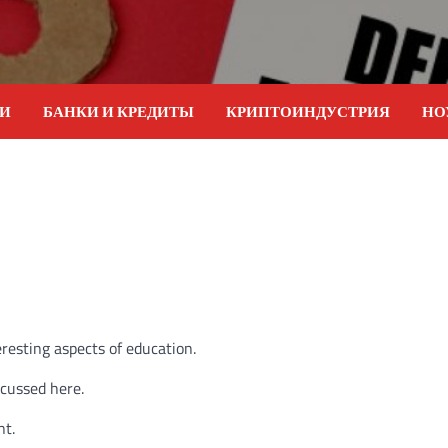
ИИ
БАНКИ И КРЕДИТЫ
КРИПТОИНДУСТРИЯ
НО
eresting aspects of education.
scussed here.
nt.