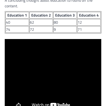
A concluding thought about education to round off the
content.
Education 1
Education 2
Education 3
Education 4
40
62
80
12
74
72
9
71