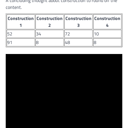
A concluding thought about construction to round off the
content.
Construction
Construction
Construction
Construction
1
2
3
4
52
34
72
10
91
8
48
8