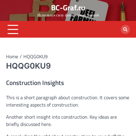
Skip
BC-Graf.ru
to
Используя силу финансовых знаний
content
Home
HQQG0KU9
HQQG0KU9
Construction Insights
This is a short paragraph about construction. It covers some
interesting aspects of construction.
Another short insight into construction. Key ideas are
briefly discussed here.