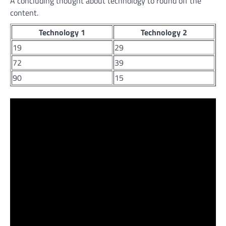
A concluding thought about technology to round off the
content.
Technology 1
Technology 2
19
29
72
39
90
15