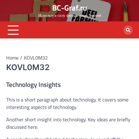
Skip
BC-Graf.ru
to
Используя силу финансовых знаний
content
Home
KOVL0M32
KOVL0M32
Technology Insights
This is a short paragraph about technology. It covers some
interesting aspects of technology.
Another short insight into technology. Key ideas are briefly
discussed here.