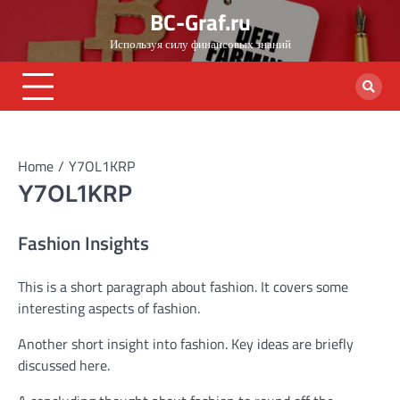
Skip
BC-Graf.ru
to
Используя силу финансовых знаний
content
Home
Y7OL1KRP
Y7OL1KRP
Fashion Insights
This is a short paragraph about fashion. It covers some
interesting aspects of fashion.
Another short insight into fashion. Key ideas are briefly
discussed here.