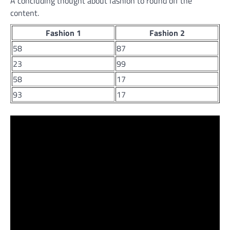
A concluding thought about fashion to round off the
content.
Fashion 1
Fashion 2
58
87
23
99
58
17
93
17