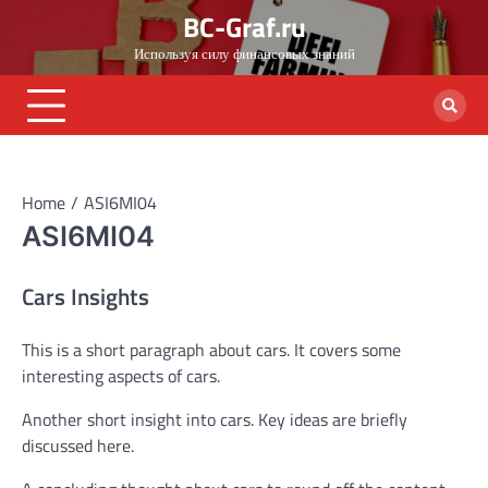
Skip
BC-Graf.ru
to
Используя силу финансовых знаний
content
Home
ASI6MI04
ASI6MI04
Cars Insights
This is a short paragraph about cars. It covers some
interesting aspects of cars.
Another short insight into cars. Key ideas are briefly
discussed here.