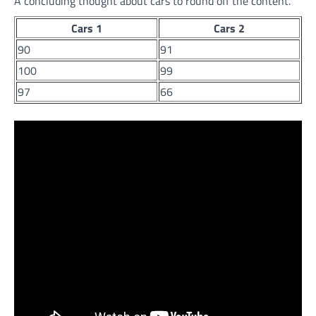
A concluding thought about cars to round off the content.
Cars 1
Cars 2
90
91
100
99
97
66