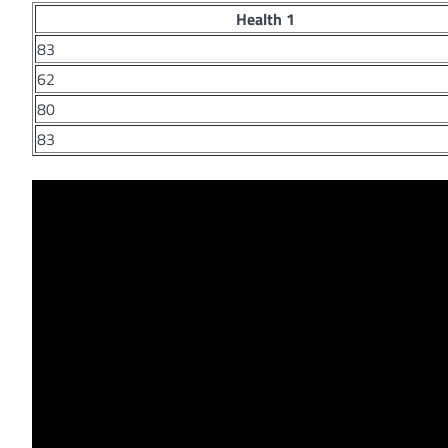
Health 1
83
62
80
83