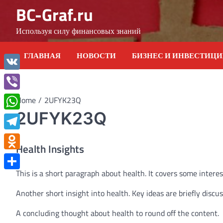
Skip
BC-Graf.ru
to
content
Используя силу финансовых знаний
ГЛАВНАЯ
НОВОСТИ
БИЗНЕС И ИНВЕСТИЦ
VK
Viber
Home
2UFYK23Q
2UFYK23Q
WhatsApp
Telegram
Health Insights
Odnoklassniki
This is a short paragraph about health. It covers some interes
Отправить
Another short insight into health. Key ideas are briefly discu
A concluding thought about health to round off the content.